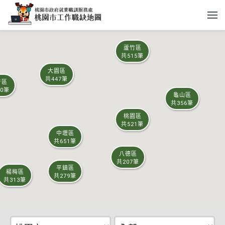
跳到主要內容
蘆竹區
蘆竹區
共515筆
共515筆
大園區
大園區
共447筆
共447筆
音區
音區
40筆
40筆
龜山區
龜山區
共356筆
共356筆
桃園區
桃園區
共521筆
共521筆
中壢區
中壢區
共651筆
共651筆
八德區
八德區
共207筆
共207筆
平鎮區
平鎮區
楊梅區
楊梅區
共279筆
共279筆
共313筆
共313筆
中壢區-製程技術員
新屋區-倉管人員
大溪區
大溪區