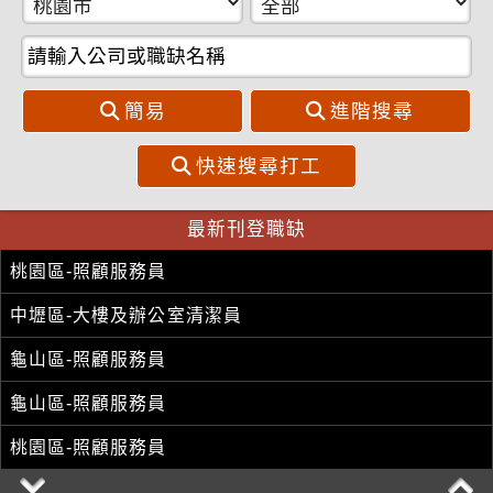
楊梅區-其他特殊工程師
共177筆
共177筆
龍潭區
龍潭區
共219筆
共219筆
桃園區-照顧服務員
復興區
復興區
共3筆
共3筆
中壢區-餐飲服務及接待員
簡易
進階搜尋
中壢區-兼職人員
快速搜尋打工
大園區-焊接、切割工
桃園區-照顧服務員
最新刊登職缺
中壢區-大樓及辦公室清潔員
龜山區-照顧服務員
龜山區-照顧服務員
桃園區-照顧服務員
桃園區-照顧服務員
楊梅區-照顧服務員