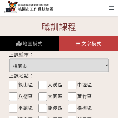
跳到主要內容
職訓課程
地圖模式
文字模式
上課縣市：
上課地點：
龜山區
大溪區
中壢區
八德區
大園區
蘆竹區
平鎮區
龍潭區
楊梅區