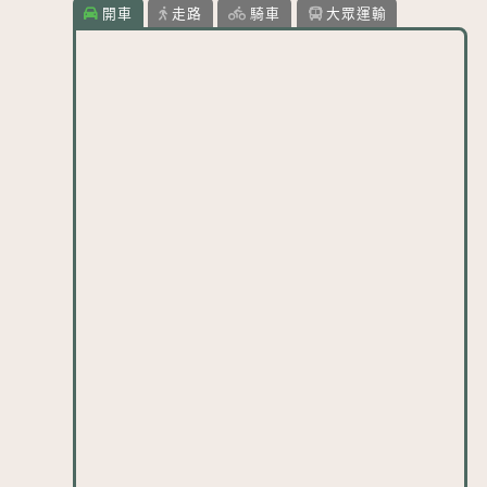
開車
走路
騎車
大眾運輸