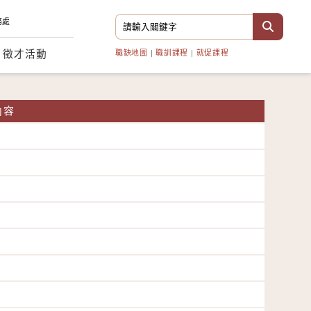
務處
徵才活動
職缺地圖
|
職訓課程
|
就促課程
內容