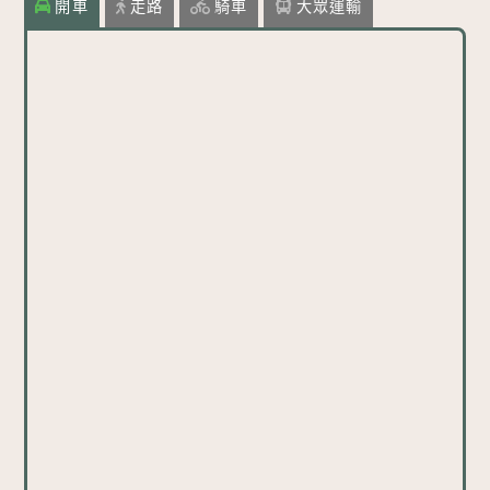
開車
走路
騎車
大眾運輸