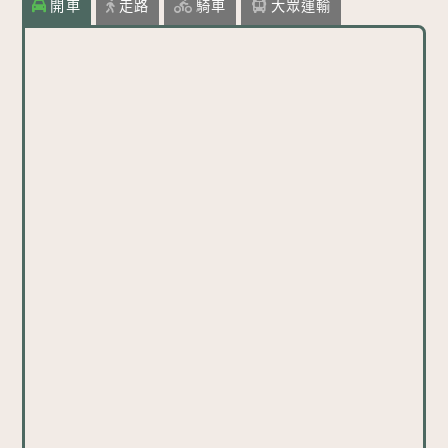
開車
走路
騎車
大眾運輸