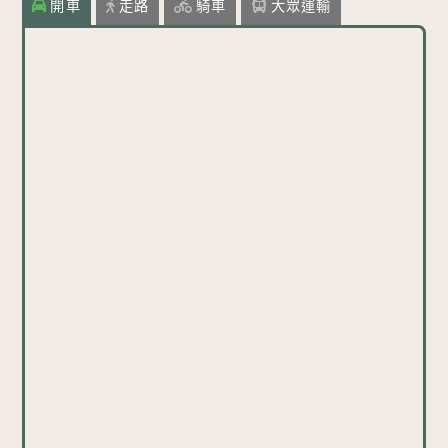
開車
走路
騎車
大眾運輸